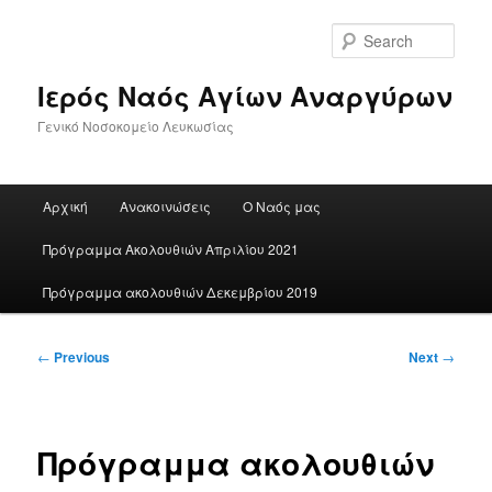
Skip
to
Sear
primary
content
Ιερός Ναός Αγίων Αναργύρων
Γενικό Νοσοκομείο Λευκωσίας
Main
Αρχική
Ανακοινώσεις
Ο Ναός μας
menu
Πρόγραμμα Ακολουθιών Απριλίου 2021
Πρόγραμμα ακολουθιών Δεκεμβρίου 2019
Post
←
Previous
Next
→
navigation
Πρόγραμμα ακολουθιών