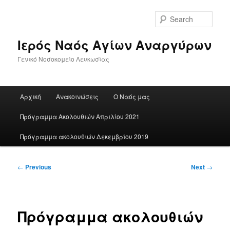
Skip
to
Sear
primary
content
Ιερός Ναός Αγίων Αναργύρων
Γενικό Νοσοκομείο Λευκωσίας
Main
Αρχική
Ανακοινώσεις
Ο Ναός μας
menu
Πρόγραμμα Ακολουθιών Απριλίου 2021
Πρόγραμμα ακολουθιών Δεκεμβρίου 2019
Post
←
Previous
Next
→
navigation
Πρόγραμμα ακολουθιών