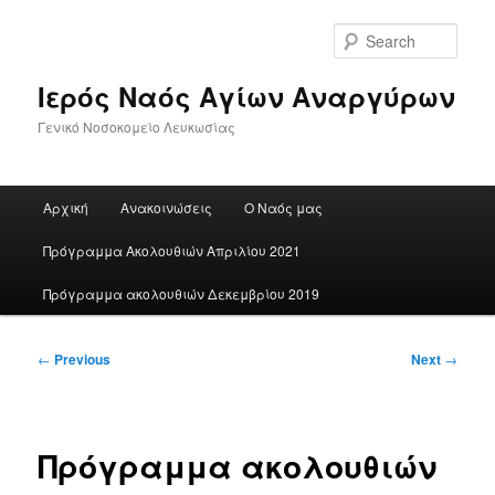
Skip
to
Sear
primary
content
Ιερός Ναός Αγίων Αναργύρων
Γενικό Νοσοκομείο Λευκωσίας
Main
Αρχική
Ανακοινώσεις
Ο Ναός μας
menu
Πρόγραμμα Ακολουθιών Απριλίου 2021
Πρόγραμμα ακολουθιών Δεκεμβρίου 2019
Post
←
Previous
Next
→
navigation
Πρόγραμμα ακολουθιών