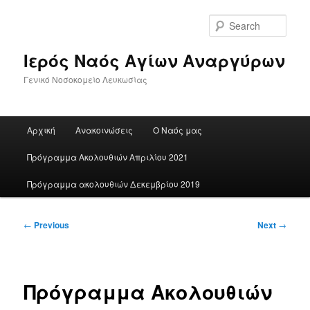
Skip
to
Sear
primary
content
Ιερός Ναός Αγίων Αναργύρων
Γενικό Νοσοκομείο Λευκωσίας
Main
Αρχική
Ανακοινώσεις
Ο Ναός μας
menu
Πρόγραμμα Ακολουθιών Απριλίου 2021
Πρόγραμμα ακολουθιών Δεκεμβρίου 2019
Post
←
Previous
Next
→
navigation
Πρόγραμμα Ακολουθιών