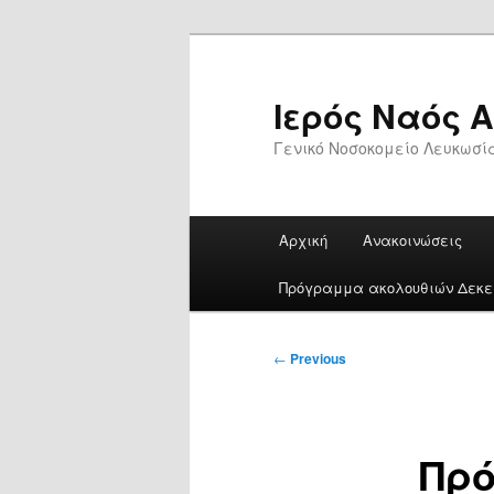
Skip
to
primary
Ιερός Ναός 
content
Γενικό Νοσοκομείο Λευκωσί
Main
Αρχική
Ανακοινώσεις
menu
Πρόγραμμα ακολουθιών Δεκεμ
Post
←
Previous
navigation
Πρ