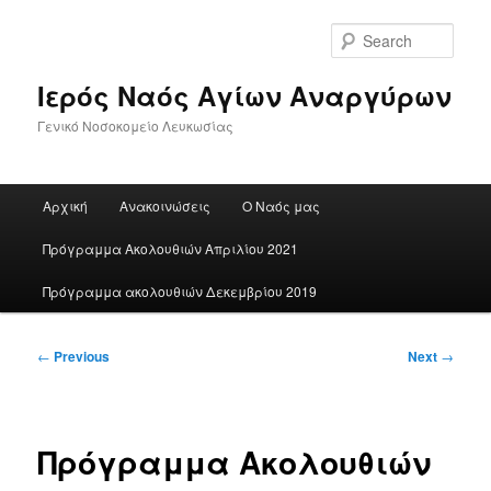
Skip
to
Sear
primary
content
Ιερός Ναός Αγίων Αναργύρων
Γενικό Νοσοκομείο Λευκωσίας
Main
Αρχική
Ανακοινώσεις
Ο Ναός μας
menu
Πρόγραμμα Ακολουθιών Απριλίου 2021
Πρόγραμμα ακολουθιών Δεκεμβρίου 2019
Post
←
Previous
Next
→
navigation
Πρόγραμμα Ακολουθιών