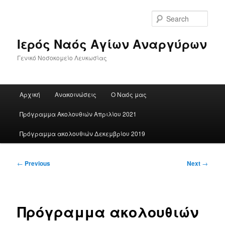
Skip
to
Sear
primary
content
Ιερός Ναός Αγίων Αναργύρων
Γενικό Νοσοκομείο Λευκωσίας
Main
Αρχική
Ανακοινώσεις
Ο Ναός μας
menu
Πρόγραμμα Ακολουθιών Απριλίου 2021
Πρόγραμμα ακολουθιών Δεκεμβρίου 2019
Post
←
Previous
Next
→
navigation
Πρόγραμμα ακολουθιών