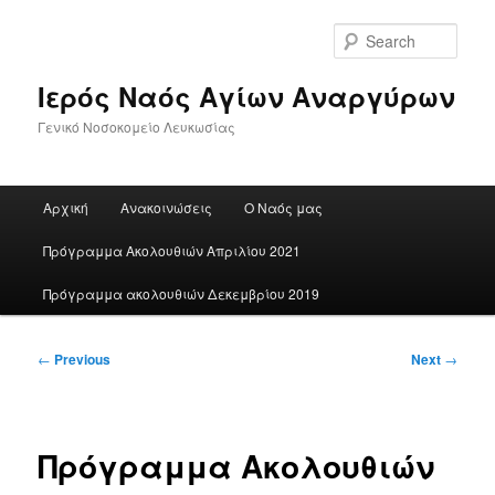
Skip
to
Sear
primary
content
Ιερός Ναός Αγίων Αναργύρων
Γενικό Νοσοκομείο Λευκωσίας
Main
Αρχική
Ανακοινώσεις
Ο Ναός μας
menu
Πρόγραμμα Ακολουθιών Απριλίου 2021
Πρόγραμμα ακολουθιών Δεκεμβρίου 2019
Post
←
Previous
Next
→
navigation
Πρόγραμμα Ακολουθιών