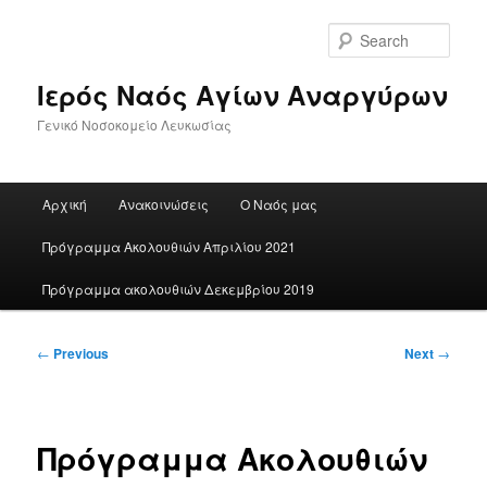
Skip
to
Sear
primary
content
Ιερός Ναός Αγίων Αναργύρων
Γενικό Νοσοκομείο Λευκωσίας
Main
Αρχική
Ανακοινώσεις
Ο Ναός μας
menu
Πρόγραμμα Ακολουθιών Απριλίου 2021
Πρόγραμμα ακολουθιών Δεκεμβρίου 2019
Post
←
Previous
Next
→
navigation
Πρόγραμμα Ακολουθιών