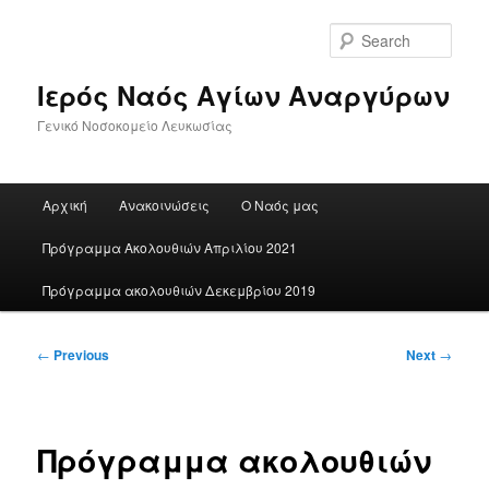
Skip
to
Sear
primary
content
Ιερός Ναός Αγίων Αναργύρων
Γενικό Νοσοκομείο Λευκωσίας
Main
Αρχική
Ανακοινώσεις
Ο Ναός μας
menu
Πρόγραμμα Ακολουθιών Απριλίου 2021
Πρόγραμμα ακολουθιών Δεκεμβρίου 2019
Post
←
Previous
Next
→
navigation
Πρόγραμμα ακολουθιών