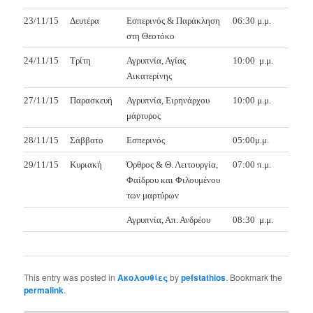
23/11/15
Δευτέρα
Εσπερινός & Παράκληση
06:30 μ.μ.
στη Θεοτόκο
24/11/15
Τρίτη
Αγρυπνία, Αγίας
10:00
μ.μ.
Αικατερίνης
27/11/15
Παρασκευή
Αγρυπνία, Ειρηνάρχου
10:00 μ.μ.
μάρτυρος
28/11/15
Σάββατο
Εσπερινός
05:00μ.μ.
29/11/15
Κυριακή
Όρθρος & Θ. Λειτουργία,
07:00 π.μ.
Φαίδρου και Φιλουμένου
των μαρτύρων
Αγρυπνία, Απ. Ανδρέου
08:30
μ.μ.
This entry was posted in
Ακολουθίες
by
pefstathios
. Bookmark the
permalink
.