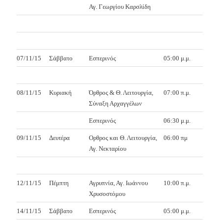
Αγ. Γεωργίου Καρσλίδη
07/11/15
Σάββατο
Εσπερινός
05:00 μ.μ.
08/11/15
Κυριακή
Όρθρος & Θ. Λειτουργία,
07:00 π.μ.
Σύναξη Αρχαγγέλων
Εσπερινός
06:30 μ.μ.
09/11/15
Δευτέρα
Ορθρος και Θ. Λειτουργία,
06:00 πμ
Αγ. Νεκταρίου
12/11/15
Πέμπτη
Αγρυπνία, Αγ. Ιωάννου
10:00 π.μ.
Χρυσοστόμου
14/11/15
Σάββατο
Εσπερινός
05:00 μ.μ.