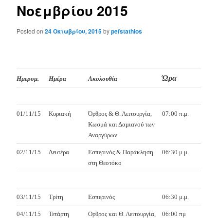
Νοεμβρίου 2015
Posted on
24 Οκτωβρίου, 2015
by
pefstathios
Ώρα
Ημερομ.
Ημέρα
Ακολουθία
01/11/15
Κυριακή
Όρθρος & Θ. Λειτουργία,
07:00 π.μ.
Κωσμά και Δαμιανού των
Αναργύρων
02/11/15
Δευτέρα
Εσπερινός & Παράκληση
06:30 μ.μ.
στη Θεοτόκο
03/11/15
Τρίτη
Εσπερινός
06:30 μ.μ.
04/11/15
Τετάρτη
Ορθρος και Θ. Λειτουργία,
06:00 πμ