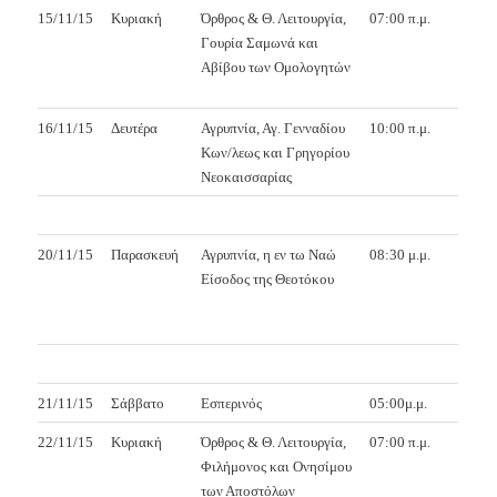
15/11/15
Κυριακή
Όρθρος & Θ. Λειτουργία,
07:00 π.μ.
Γουρία Σαμωνά και
Αβίβου των Ομολογητών
16/11/15
Δευτέρα
Αγρυπνία, Αγ. Γενναδίου
10:00 π.μ.
Κων/λεως και Γρηγορίου
Νεοκαισσαρίας
20/11/15
Παρασκευή
Αγρυπνία, η εν τω Ναώ
08:30 μ.μ.
Είσοδος της Θεοτόκου
21/11/15
Σάββατο
Εσπερινός
05:00μ.μ.
22/11/15
Κυριακή
Όρθρος & Θ. Λειτουργία,
07:00 π.μ.
Φιλήμονος και Ονησίμου
των Αποστόλων