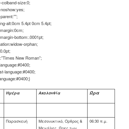
-colband-size:0;
-noshow:yes;
parent:””;
ng-alt:0cm 5.4pt 0cm 5.4pt;
margin:0cm;
margin-bottom:.0001pt;
ation:widow-orphan;
0.0pt;
ly:”Times New Roman”;
language:#0400;
st-language:#0400;
language:#0400;}
Ώρα
Ημέρα
Ακολουθία
Παρασκευή
Μεσονυκτικό, Όρθρος &
06:
3
0 π.μ.
Μεγάλες
Ώρες των