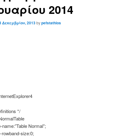
ουαρίου 2014
3 Δεκεμβρίου, 2013
by
pefstathios
nternetExplorer4
finitions */
NormalTable
e-name:”Table Normal”;
e-rowband-size:0;