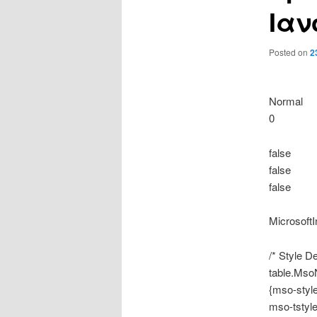
Ιαν
Posted on
2
Normal
0
false
false
false
MicrosoftI
/* Style De
table.Mso
{mso-styl
mso-tstyl