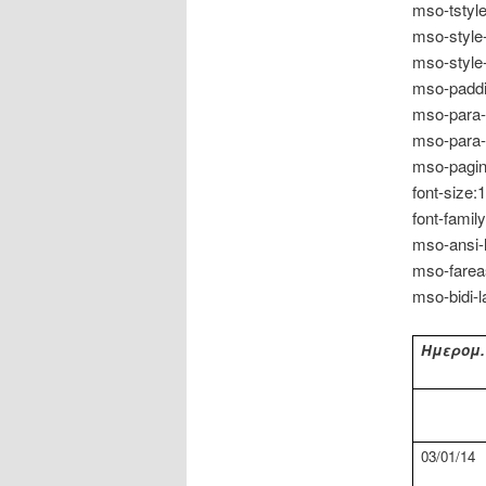
mso-tstyle
mso-style
mso-style-
mso-paddi
mso-para-
mso-para-
mso-pagin
font-size:1
font-fami
mso-ansi-
mso-farea
mso-bidi-
Ημερομ.
0
3
/
01
/
14