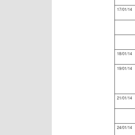
17
/
01
/
14
18
/
01
/
14
19
/
01
/
14
21
/
01
/
14
24
/
01
/
14