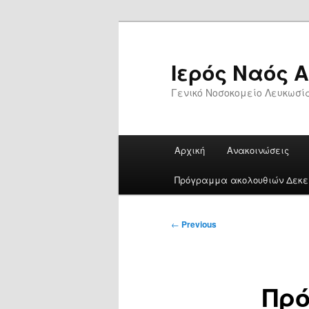
Skip
to
primary
Ιερός Ναός 
content
Γενικό Νοσοκομείο Λευκωσί
Main
Αρχική
Ανακοινώσεις
menu
Πρόγραμμα ακολουθιών Δεκεμ
Post
←
Previous
navigation
Πρ