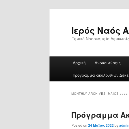
Skip
Skip
to
to
primary
secondary
Ιερός Ναός 
content
content
Γενικό Νοσοκομείο Λευκωσί
Main
Αρχική
Ανακοινώσεις
menu
Πρόγραμμα ακολουθιών Δεκεμ
MONTHLY ARCHIVES:
ΜΆΙΟΣ 2022
Πρόγραμμα Ακο
Posted on
24 Μαΐου, 2022
by
admi