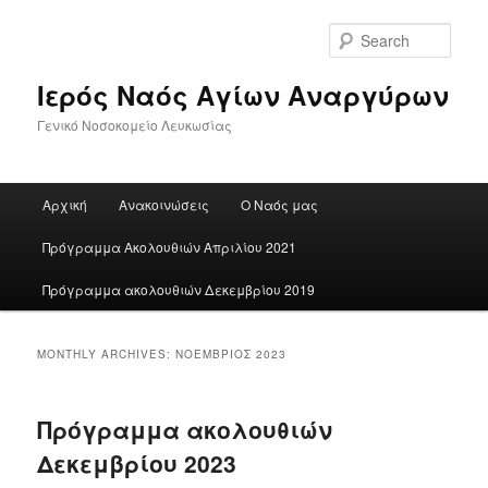
Skip
Skip
to
to
Sear
primary
secondary
content
content
Ιερός Ναός Αγίων Αναργύρων
Γενικό Νοσοκομείο Λευκωσίας
Main
Αρχική
Ανακοινώσεις
Ο Ναός μας
menu
Πρόγραμμα Ακολουθιών Απριλίου 2021
Πρόγραμμα ακολουθιών Δεκεμβρίου 2019
MONTHLY ARCHIVES:
ΝΟΈΜΒΡΙΟΣ 2023
Πρόγραμμα ακολουθιών
Δεκεμβρίου 2023