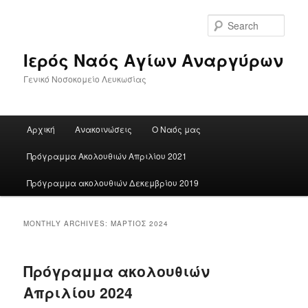
Skip
Skip
to
to
Sear
primary
secondary
content
content
Ιερός Ναός Αγίων Αναργύρων
Γενικό Νοσοκομείο Λευκωσίας
Main
Αρχική
Ανακοινώσεις
Ο Ναός μας
menu
Πρόγραμμα Ακολουθιών Απριλίου 2021
Πρόγραμμα ακολουθιών Δεκεμβρίου 2019
MONTHLY ARCHIVES:
ΜΆΡΤΙΟΣ 2024
Πρόγραμμα ακολουθιών
Απριλίου 2024