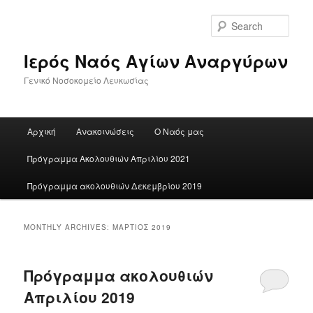
Skip
Skip
to
to
Sear
primary
secondary
content
content
Ιερός Ναός Αγίων Αναργύρων
Γενικό Νοσοκομείο Λευκωσίας
Main
Αρχική
Ανακοινώσεις
Ο Ναός μας
menu
Πρόγραμμα Ακολουθιών Απριλίου 2021
Πρόγραμμα ακολουθιών Δεκεμβρίου 2019
MONTHLY ARCHIVES:
ΜΆΡΤΙΟΣ 2019
Πρόγραμμα ακολουθιών
Απριλίου 2019