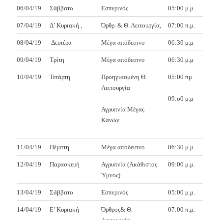
06/04/19
Σάββατο
Εσπερινός
05:00 μ.μ.
07/04/19
Δ’ Κυριακή ,
Όρθρ. & Θ. Λειτουργία,
07:00 π.μ.
08/04/19
Δευτέρα
Μέγα απόδειπνο
06:30 μ.μ
09/04/19
Τρίτη
Μέγα απόδειπνο
06:30 μ.μ
10/04/19
Τετάρτη
Προηγιασμένη Θ.
05:00 πμ
Λειτουργία
09:ο0 μ.μ
Αγρυπνία Μέγας
Κανών
11/04/19
Πέμπτη
Μέγα απόδειπνο
06:30 μ.μ
12/04/19
Παρασκευή
Αγρυπνία (Ακάθιστος
09:00 μ.μ.
Ύμνος)
13/04/19
Σάββατο
Εσπερινός
05:00 μ.μ.
14/04/19
Ε’ Κυριακή
Όρθρος& Θ.
07:00 π.μ.