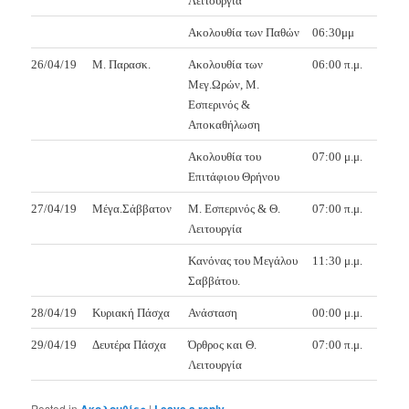
Λειτουργία
Ακολουθία των Παθών
06:30μμ
26/04/19
Μ. Παρασκ.
Ακολουθία των
06:00 π.μ.
Μεγ.Ωρών, Μ.
Εσπερινός &
Αποκαθήλωση
Ακολουθία του
07:00 μ.μ.
Επιτάφιου Θρήνου
27/04/19
Μέγα.Σάββατον
Μ. Εσπερινός & Θ.
07:00 π.μ.
Λειτουργία
Κανόνας του Μεγάλου
11:30 μ.μ.
Σαββάτου.
28/04/19
Κυριακή Πάσχα
Ανάσταση
00:00 μ.μ.
29/04/19
Δευτέρα Πάσχα
Όρθρος και Θ.
07:00 π.μ.
Λειτουργία
Posted in
Ακολουθίες
|
Leave a reply