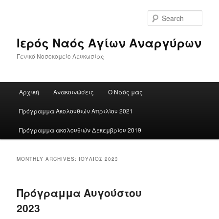
Skip
Skip
to
to
Sear
primary
secondary
content
content
Ιερός Ναός Αγίων Αναργύρων
Γενικό Νοσοκομείο Λευκωσίας
Main
Αρχική
Ανακοινώσεις
Ο Ναός μας
menu
Πρόγραμμα Ακολουθιών Απριλίου 2021
Πρόγραμμα ακολουθιών Δεκεμβρίου 2019
MONTHLY ARCHIVES:
ΙΟΎΛΙΟΣ 2023
Πρόγραμμα Αυγούστου
2023