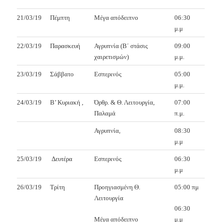
21/03/19
Πέμπτη
Μέγα απόδειπνο
06:30
μ.μ
22/03/19
Παρασκευή
Αγρυπνία (Β΄ στάσις
09:00
χαιρετισμών)
μ.μ.
23/03/19
Σάββατο
Εσπερινός
05:00
μ.μ.
24/03/19
Β’ Κυριακή ,
Όρθρ. & Θ. Λειτουργία,
07:00
Παλαμά
π.μ.
Αγρυπνία,
08:30
μ.μ
25/03/19
Δευτέρα
Εσπερινός
06:30
μ.μ
26/03/19
Τρίτη
Προηγιασμένη Θ.
05:00 πμ
Λειτουργία
06:30
Μέγα απόδειπνο
μ.μ