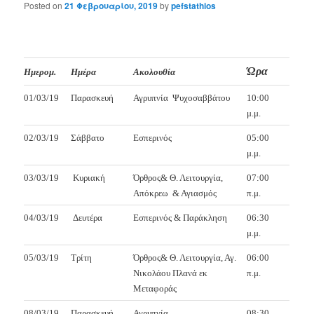
Posted on
21 Φεβρουαρίου, 2019
by
pefstathios
Ώρα
Ημερομ.
Ημέρα
Ακολουθία
01/03/19
Παρασκευή
Αγρυπνία
Ψυχοσαββάτου
10:00
μ.μ.
02/03/19
Σάββατο
Εσπερινός
05:00
μ.μ.
03/03/19
Κυριακή
Όρθρος& Θ. Λειτουργία,
07:00
Απόκρεω
& Αγιασμός
π.μ.
04/03/19
Δευτέρα
Εσπερινός & Παράκληση
06:30
μ.μ.
05/03/19
Τρίτη
Όρθρος& Θ. Λειτουργία, Αγ.
06:00
Νικολάου Πλανά εκ
π.μ.
Μεταφοράς
08/03/19
Παρασκευή
Αγρυπνία
08:30