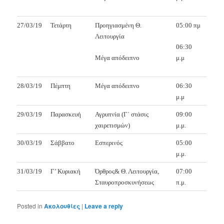
27/03/19
Τετάρτη
Προηγιασμένη Θ.
05:00 πμ
Λειτουργία
06:30
Μέγα απόδειπνο
μ.μ
28/03/19
Πέμπτη
Μέγα απόδειπνο
06:30
μ.μ
29/03/19
Παρασκευή
Αγρυπνία (Γ΄ στάσις
09:00
χαιρετισμών)
μ.μ.
30/03/19
Σάββατο
Εσπερινός
05:00
μ.μ.
31/03/19
Γ’ Κυριακή
Όρθρος& Θ. Λειτουργία,
07:00
Σταυροπροσκυνήσεως
π.μ.
Posted in
Ακολουθίες
|
Leave a reply