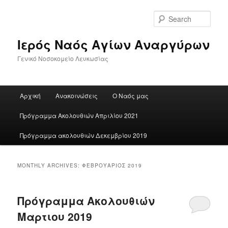
Skip
Skip
to
to
Sear
primary
secondary
content
content
Ιερός Ναός Αγίων Αναργύρων
Γενικό Νοσοκομείο Λευκωσίας
Main
Αρχική
Ανακοινώσεις
Ο Ναός μας
menu
Πρόγραμμα Ακολουθιών Απριλίου 2021
Πρόγραμμα ακολουθιών Δεκεμβρίου 2019
MONTHLY ARCHIVES:
ΦΕΒΡΟΥΆΡΙΟΣ 2019
Πρόγραμμα Ακολουθιών
Μαρτιου 2019