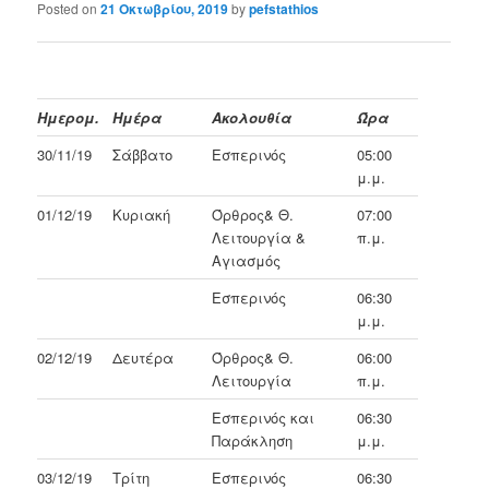
Posted on
21 Οκτωβρίου, 2019
by
pefstathios
Ημερομ.
Ημέρα
Ακολουθία
Ώρα
30/11/19
Σάββατο
Εσπερινός
05:00
μ.μ.
01/12/19
Κυριακή
Όρθρος& Θ.
07:00
Λειτουργία &
π.μ.
Αγιασμός
Εσπερινός
06:30
μ.μ.
02/12/19
Δευτέρα
Όρθρος& Θ.
06:00
Λειτουργία
π.μ.
Εσπερινός και
06:30
Παράκληση
μ.μ.
03/12/19
Τρίτη
Εσπερινός
06:30