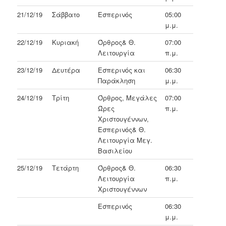
21/12/19
Σάββατο
Εσπερινός
05:00
μ.μ.
22/12/19
Κυριακή
Όρθρος& Θ.
07:00
Λειτουργία
π.μ.
23/12/19
Δευτέρα
Εσπερινός και
06:30
Παράκληση
μ.μ.
24/12/19
Τρίτη
Όρθρος, Μεγάλες
07:00
Ώρες
π.μ.
Χριστουγέννων,
Εσπερινός& Θ.
Λειτουργία Μεγ.
Βασιλείου
25/12/19
Τετάρτη
Όρθρος& Θ.
06:30
Λειτουργία
π.μ.
Χριστουγέννων
Εσπερινός
06:30
μ.μ.