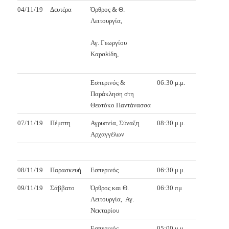
04/11/19
Δευτέρα
Όρθρος & Θ.
Λειτουργία,
Αγ. Γεωργίου
Καρσλίδη,
Εσπερινός &
06:30 μ.μ.
Παράκληση στη
Θεοτόκο Παντάνασσα
07/11/19
Πέμπτη
Αγρυπνία, Σύναξη
08:30 μ.μ.
Αρχαγγέλων
08/11/19
Παρασκευή
Εσπερινός
06:30 μ.μ.
09/11/19
Σάββατο
Όρθρος και Θ.
06:30 πμ
Λειτουργία,
Αγ.
Νεκταρίου
Εσπερινός
05:00 μ.μ.