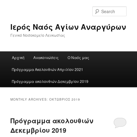
Skip
Skip
to
to
Sear
primary
secondary
content
content
Ιερός Ναός Αγίων Αναργύρων
Γενικό Νοσοκομείο Λευκωσίας
Main
Αρχική
Ανακοινώσεις
Ο Ναός μας
menu
Πρόγραμμα Ακολουθιών Απριλίου 2021
Πρόγραμμα ακολουθιών Δεκεμβρίου 2019
MONTHLY ARCHIVES:
ΟΚΤΏΒΡΙΟΣ 2019
Πρόγραμμα ακολουθιών
Δεκεμβρίου 2019