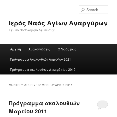
Skip
Skip
to
to
Sear
primary
secondary
content
content
Ιερός Ναός Αγίων Αναργύρων
Γενικό Νοσοκομείο Λευκωσίας
Main
Αρχική
Ανακοινώσεις
Ο Ναός μας
menu
Πρόγραμμα Ακολουθιών Απριλίου 2021
Πρόγραμμα ακολουθιών Δεκεμβρίου 2019
MONTHLY ARCHIVES:
ΦΕΒΡΟΥΆΡΙΟΣ 2011
Πρόγραμμα ακολουθιών
Μαρτίου 2011