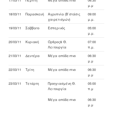
17/03/11
Πέμπτη
Μέγα απόδειπνο
06:30
μ.μ
18/03/11
Παρασκευή
Αγρυπνία (Β΄στάσις
09:00
χαιρετισμών)
μ.μ.
19/03/11
Σάββατο
Εσπερινός
05:00
μ.μ.
20/03/11
Κυριακή
Όρθρος& Θ.
07:00
Λειτουργία
π.μ.
21/03/11
Δευτέρα
Μέγα απόδειπνο
06:30
μ.μ
22/03/11
Τρίτη
Μέγα απόδειπνο
06:30
μ.μ
23/03/11
Τετάρτη
Προηγιασμένη Θ.
05:00
Λειτουργία
π.μ
Μέγα απόδειπνο
06:30
μ.μ