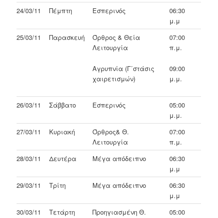
24/03/11
Πέμπτη
Εσπερινός
06:30
μ.μ
25/03/11
Παρασκευή
Όρθρος & Θεία
07:00
Λειτουργία
π.μ.
Αγρυπνία (Γ΄στάσις
09:00
χαιρετισμών)
μ.μ.
26/03/11
Σάββατο
Εσπερινός
05:00
μ.μ.
27/03/11
Κυριακή
Όρθρος& Θ.
07:00
Λειτουργία
π.μ.
28/03/11
Δευτέρα
Μέγα απόδειπνο
06:30
μ.μ
29/03/11
Τρίτη
Μέγα απόδειπνο
06:30
μ.μ
30/03/11
Τετάρτη
Προηγιασμένη Θ.
05:00