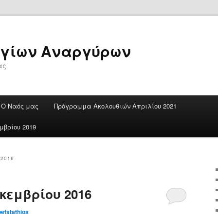
Αγίων Αναργύρων
ας
Ο Ναός μας
Πρόγραμμα Ακολουθιών Απριλίου 2021
βρίου 2019
2016
κεμβρίου 2016
pefstathios