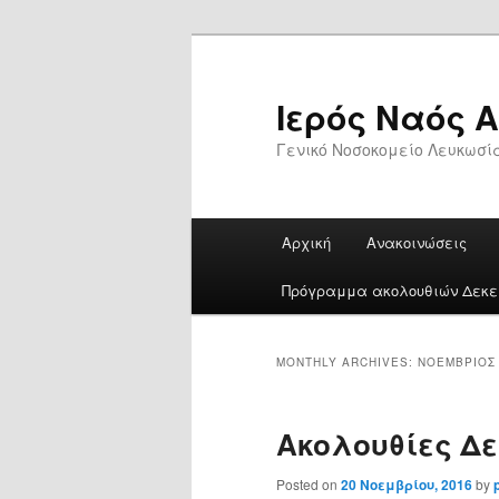
Skip
Skip
to
to
primary
secondary
Ιερός Ναός 
content
content
Γενικό Νοσοκομείο Λευκωσί
Main
Αρχική
Ανακοινώσεις
menu
Πρόγραμμα ακολουθιών Δεκεμ
MONTHLY ARCHIVES:
ΝΟΈΜΒΡΙΟΣ 
Ακολουθίες Δε
Posted on
20 Νοεμβρίου, 2016
by