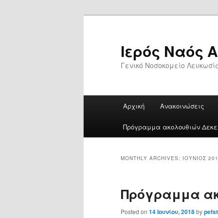
Skip
Skip
to
to
primary
secondary
Ιερός Ναός 
content
content
Γενικό Νοσοκομείο Λευκωσί
Main
Αρχική
Ανακοινώσεις
menu
Πρόγραμμα ακολουθιών Δεκεμ
MONTHLY ARCHIVES:
ΙΟΎΝΙΟΣ 20
Πρόγραμμα ακο
Posted on
14 Ιουνίου, 2018
by
pefs