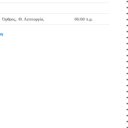
Όρθρος,
Θ. Λειτουργία,
06:00 π.μ.
ply