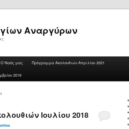
Αγίων Αναργύρων
ας
Ο Ναός μας
Πρόγραμμα Ακολουθιών Απριλίου 2021
βρίου 2019
18
λουθιών Ιουλίου 2018
tathios