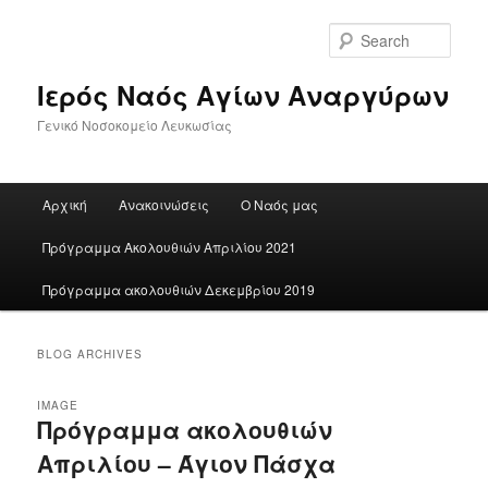
Skip
Skip
to
to
Sear
primary
secondary
content
content
Ιερός Ναός Αγίων Αναργύρων
Γενικό Νοσοκομείο Λευκωσίας
Main
Αρχική
Ανακοινώσεις
Ο Ναός μας
menu
Πρόγραμμα Ακολουθιών Απριλίου 2021
Πρόγραμμα ακολουθιών Δεκεμβρίου 2019
BLOG ARCHIVES
IMAGE
Πρόγραμμα ακολουθιών
Απριλίου – Άγιον Πάσχα