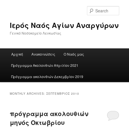
Skip
Skip
to
to
Sear
primary
secondary
content
content
Ιερός Ναός Αγίων Αναργύρων
Γενικό Νοσοκομείο Λευκωσίας
Main
Αρχική
Ανακοινώσεις
Ο Ναός μας
menu
Πρόγραμμα Ακολουθιών Απριλίου 2021
Πρόγραμμα ακολουθιών Δεκεμβρίου 2019
MONTHLY ARCHIVES:
ΣΕΠΤΈΜΒΡΙΟΣ 2010
πρόγραμμα ακολουθιών
μηνός Οκτωβρίου