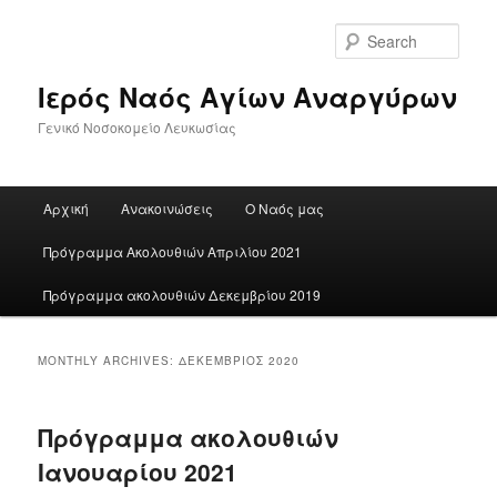
Skip
Skip
to
to
Sear
primary
secondary
content
content
Ιερός Ναός Αγίων Αναργύρων
Γενικό Νοσοκομείο Λευκωσίας
Main
Αρχική
Ανακοινώσεις
Ο Ναός μας
menu
Πρόγραμμα Ακολουθιών Απριλίου 2021
Πρόγραμμα ακολουθιών Δεκεμβρίου 2019
MONTHLY ARCHIVES:
ΔΕΚΈΜΒΡΙΟΣ 2020
Πρόγραμμα ακολουθιών
Ιανουαρίου 2021