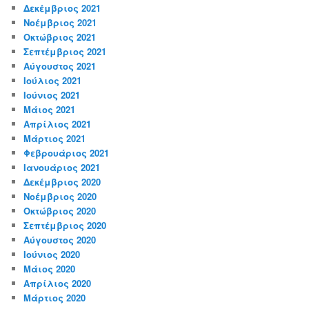
Δεκέμβριος 2021
Νοέμβριος 2021
Οκτώβριος 2021
Σεπτέμβριος 2021
Αύγουστος 2021
Ιούλιος 2021
Ιούνιος 2021
Μάιος 2021
Απρίλιος 2021
Μάρτιος 2021
Φεβρουάριος 2021
Ιανουάριος 2021
Δεκέμβριος 2020
Νοέμβριος 2020
Οκτώβριος 2020
Σεπτέμβριος 2020
Αύγουστος 2020
Ιούνιος 2020
Μάιος 2020
Απρίλιος 2020
Μάρτιος 2020