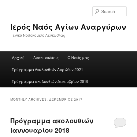
Skip
Skip
to
to
Sear
primary
secondary
content
content
Ιερός Ναός Αγίων Αναργύρων
Γενικό Νοσοκομείο Λευκωσίας
Main
Αρχική
Ανακοινώσεις
Ο Ναός μας
menu
Πρόγραμμα Ακολουθιών Απριλίου 2021
Πρόγραμμα ακολουθιών Δεκεμβρίου 2019
MONTHLY ARCHIVES:
ΔΕΚΈΜΒΡΙΟΣ 2017
Πρόγραμμα ακολουθιών
Ιαννουαρίου 2018