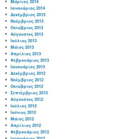
Μάρτιος 2014
Ιανουάριος 2014
Δεκέμβριος 2013
Νοέμβριος 2013
Οκτώβριος 2013
Αύγουστος 2013
Ιούλιος 2013
Μάιος 2013
Απρίλιος 2013
Φεβρουάριος 2013
Ιανουάριος 2013
Δεκέμβριος 2012
Νοέμβριος 2012
Οκτώβριος 2012
Σεπτέμβριος 2012
Αύγουστος 2012
Ιούλιος 2012
Ιούνιος 2012
Μάιος 2012
Απρίλιος 2012
Φεβρουάριος 2012
Ιανουάριος 2012