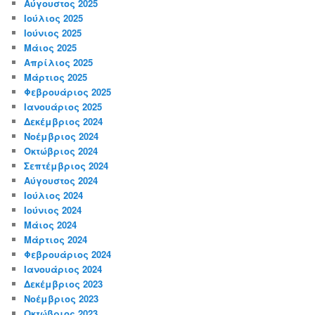
Αύγουστος 2025
Ιούλιος 2025
Ιούνιος 2025
Μάιος 2025
Απρίλιος 2025
Μάρτιος 2025
Φεβρουάριος 2025
Ιανουάριος 2025
Δεκέμβριος 2024
Νοέμβριος 2024
Οκτώβριος 2024
Σεπτέμβριος 2024
Αύγουστος 2024
Ιούλιος 2024
Ιούνιος 2024
Μάιος 2024
Μάρτιος 2024
Φεβρουάριος 2024
Ιανουάριος 2024
Δεκέμβριος 2023
Νοέμβριος 2023
Οκτώβριος 2023