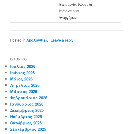
Λειτουργία, Κύρου &
Ιωάννου των
Αναργύρων
Posted in
Ακολουθίες
|
Leave a reply
ΙΣΤΟΡΙΚΌ
Ιούλιος 2026
Ιούνιος 2026
Μάιος 2026
Απρίλιος 2026
Μάρτιος 2026
Φεβρουάριος 2026
Ιανουάριος 2026
Δεκέμβριος 2025
Νοέμβριος 2025
Οκτώβριος 2025
Σεπτέμβριος 2025