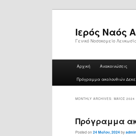
Skip
Skip
to
to
primary
secondary
Ιερός Ναός 
content
content
Γενικό Νοσοκομείο Λευκωσί
Main
Αρχική
Ανακοινώσεις
menu
Πρόγραμμα ακολουθιών Δεκεμ
MONTHLY ARCHIVES:
ΜΆΙΟΣ 2024
Πρόγραμμα ακο
Posted on
24 Μαΐου, 2024
by
admi