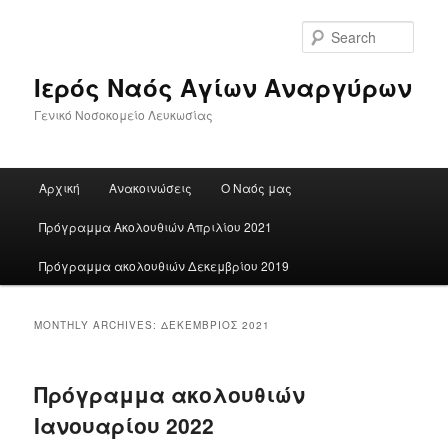
Skip
Skip
to
to
Sear
primary
secondary
content
content
Ιερός Ναός Αγίων Αναργύρων
Γενικό Νοσοκομείο Λευκωσίας
Main
Αρχική
Ανακοινώσεις
Ο Ναός μας
menu
Πρόγραμμα Ακολουθιών Απριλίου 2021
Πρόγραμμα ακολουθιών Δεκεμβρίου 2019
MONTHLY ARCHIVES:
ΔΕΚΈΜΒΡΙΟΣ 2021
Πρόγραμμα ακολουθιών
Ιανουαρίου 2022