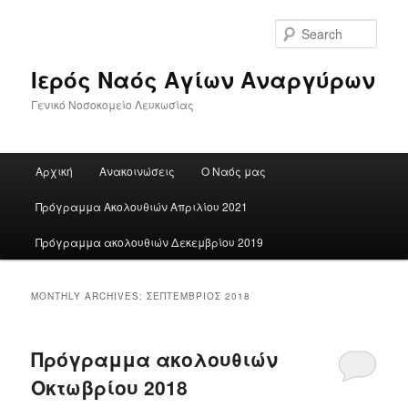
Skip
Skip
to
to
Sear
primary
secondary
content
content
Ιερός Ναός Αγίων Αναργύρων
Γενικό Νοσοκομείο Λευκωσίας
Main
Αρχική
Ανακοινώσεις
Ο Ναός μας
menu
Πρόγραμμα Ακολουθιών Απριλίου 2021
Πρόγραμμα ακολουθιών Δεκεμβρίου 2019
MONTHLY ARCHIVES:
ΣΕΠΤΈΜΒΡΙΟΣ 2018
Πρόγραμμα ακολουθιών
Οκτωβρίου 2018