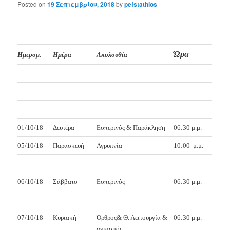
Posted on
19 Σεπτεμβρίου, 2018
by
pefstathios
Ώρα
Ημερομ.
Ημέρα
Ακολουθία
01/10/18
Δευτέρα
Εσπερινός & Παράκληση
06:30 μ.μ.
05/10/18
Παρασκευή
Αγρυπνία
10:00
μ.μ.
06/10/18
Σάββατο
Εσπερινός
06:30 μ.μ.
07/10/18
Κυριακή
Όρθρος& Θ. Λειτουργία &
06:30 μ.μ.
αγιασμός