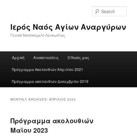
Skip
Skip
to
to
Sear
primary
secondary
content
content
Ιερός Ναός Αγίων Αναργύρων
Γενικό Νοσοκομείο Λευκωσίας
Main
Αρχική
Ανακοινώσεις
Ο Ναός μας
menu
Πρόγραμμα Ακολουθιών Απριλίου 2021
Πρόγραμμα ακολουθιών Δεκεμβρίου 2019
MONTHLY ARCHIVES:
ΑΠΡΊΛΙΟΣ 2023
Πρόγραμμα ακολουθιών
Μαϊου 2023