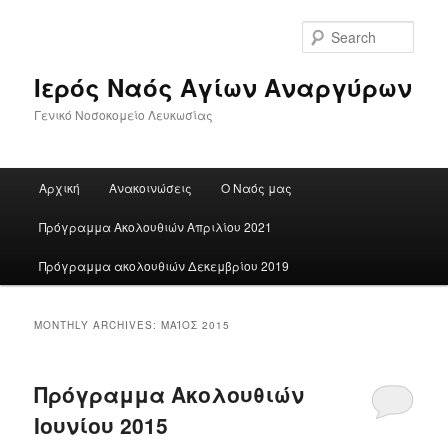
Skip
Skip
to
to
Sear
primary
secondary
content
content
Ιερός Ναός Αγίων Αναργύρων
Γενικό Νοσοκομείο Λευκωσίας
Main
Αρχική
Ανακοινώσεις
Ο Ναός μας
menu
Πρόγραμμα Ακολουθιών Απριλίου 2021
Πρόγραμμα ακολουθιών Δεκεμβρίου 2019
MONTHLY ARCHIVES:
ΜΆΙΟΣ 2015
Πρόγραμμα Ακολουθιών
Ιουνίου 2015